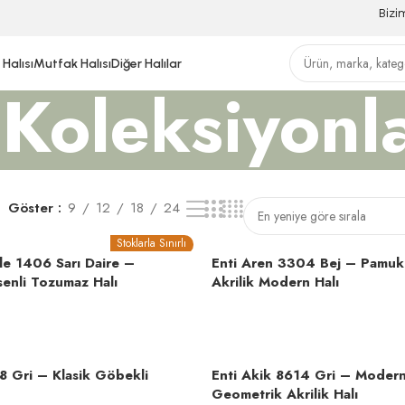
Bizi
Halısı
Mutfak Halısı
Diğer Halılar
Koleksiyonl
Göster
9
12
18
24
Stoklarla Sınırlı
le 1406 Sarı Daire –
Enti Aren 3304 Bej – Pamuk
enli Tozumaz Halı
Akrilik Modern Halı
8 Gri – Klasik Göbekli
Enti Akik 8614 Gri – Moder
Geometrik Akrilik Halı