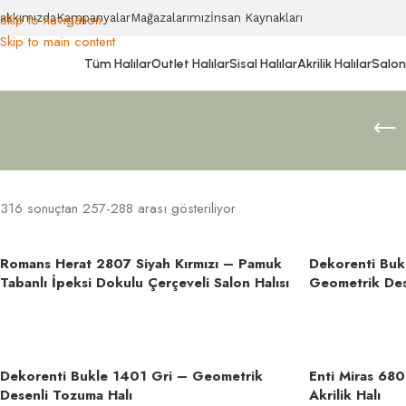
Skip to navigation
akkımızda
Kampanyalar
Mağazalarımız
İnsan Kaynakları
Skip to main content
Tüm Halılar
Outlet Halılar
Sisal Halılar
Akrilik Halılar
Salon 
316 sonuçtan 257-288 arası gösteriliyor
Romans Herat 2807 Siyah Kırmızı – Pamuk
Dekorenti Buk
Tabanlı İpeksi Dokulu Çerçeveli Salon Halısı
Geometrik Des
Dekorenti Bukle 1401 Gri – Geometrik
Enti Miras 680
Desenli Tozuma Halı
Akrilik Halı