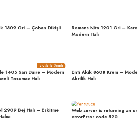
ik 1809 Gri – Çoban Dikişli
Romans Nita 1201 Gri – Kar
ı
Modern Halı
Stoklarla Sınırlı
le 1405 Sarı Daire – Modern
Enti Akik 8608 Krem – Mode
enli Tozumaz Halı
Akrilik Halı
 2909 Bej Halı – Eskitme
Web server is returning an 
alısı
errorError code 520