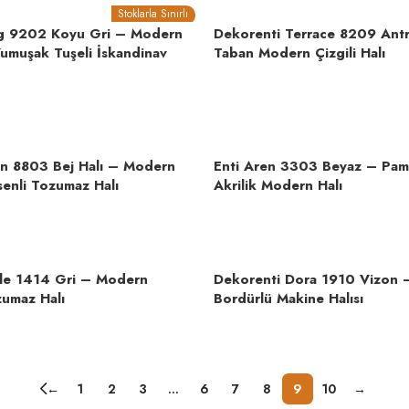
Stoklarla Sınırlı
ag 9202 Koyu Gri – Modern
Dekorenti Terrace 8209 Antr
umuşak Tuşeli İskandinav
Taban Modern Çizgili Halı
n 8803 Bej Halı – Modern
Enti Aren 3303 Beyaz – Pam
enli Tozumaz Halı
Akrilik Modern Halı
le 1414 Gri – Modern
Dekorenti Dora 1910 Vizon
zumaz Halı
Bordürlü Makine Halısı
←
1
2
3
…
6
7
8
9
10
→