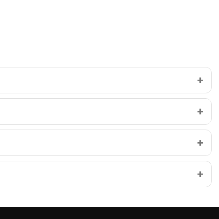
+
+
+
+