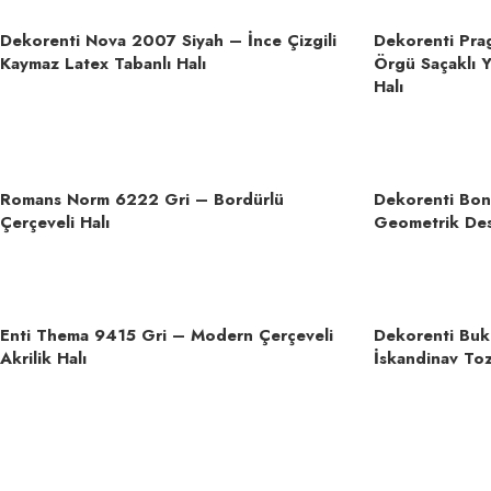
Dekorenti Nova 2007 Siyah – İnce Çizgili
Dekorenti Pr
Kaymaz Latex Tabanlı Halı
Örgü Saçaklı Y
Halı
Romans Norm 6222 Gri – Bordürlü
Dekorenti Bon
Çerçeveli Halı
Geometrik Des
Enti Thema 9415 Gri – Modern Çerçeveli
Dekorenti Buk
Akrilik Halı
İskandinav To