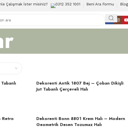
mle Çalışmak İster misiniz?
0312 352 1001
Beni Ara Formu
Blog
ar
 Tabanlı
Dekorenti Antik 1807 Bej – Çoban Dikişli
Jut Tabanlı Çerçeveli Halı
n Retro
Dekorenti Bonn 8801 Krem Halı – Modern
Geometrik Desen Tozumaz Halı