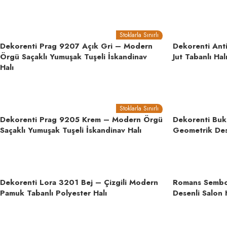
Stoklarla Sınırlı
Dekorenti Prag 9207 Açık Gri – Modern
Dekorenti Ant
Örgü Saçaklı Yumuşak Tuşeli İskandinav
Jut Tabanlı Hal
Halı
Stoklarla Sınırlı
Dekorenti Prag 9205 Krem – Modern Örgü
Dekorenti Buk
Saçaklı Yumuşak Tuşeli İskandinav Halı
Geometrik Des
Dekorenti Lora 3201 Bej – Çizgili Modern
Romans Sembol
Pamuk Tabanlı Polyester Halı
Desenli Salon H