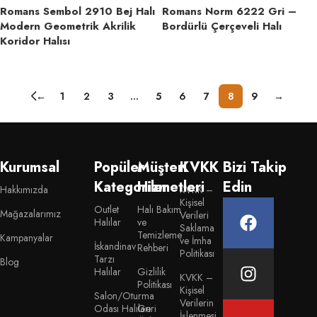
Romans Sembol 2910 Bej Halı
Romans Norm 6222 Gri –
Modern Geometrik Akrilik
Bordürlü Çerçeveli Halı
Koridor Halısı
←
1
2
3
…
5
6
7
8
9
→
Devamı ↓
Kurumsal
Popüler
Müşteri
KVKK
Bizi Takip
Kategoriler
Hizmetleri
Edin
Hakkımızda
KVKK –
Kişisel
Outlet
Halı Bakım
Mağazalarımız
Verileri
Halılar
ve
Saklama
Temizleme
Kampanyalar
ve İmha
İskandinav
Rehberi
Politikası
Tarzı
Blog
Halılar
Gizlilik
KVKK –
Politikası
Kişisel
Salon/Oturma
Verilerin
Odası Halıları
Geri
İşlenmesi