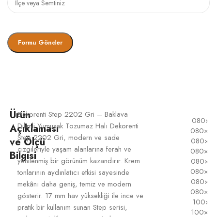
Ürün
Dekorenti Step 2202 Gri – Baklava
080×1
Dilimli Yumuşak Tozumaz Halı Dekorenti
Açıklaması
080×2
Step 2202 Gri, modern ve sade
ve Ölçü
080×2
çizgileriyle yaşam alanlarına ferah ve
080×3
Bilgisi
yenilenmiş bir görünüm kazandırır. Krem
080×3
080×4
tonlarının aydınlatıcı etkisi sayesinde
080×4
mekânı daha geniş, temiz ve modern
080×5
gösterir. 17 mm hav yüksekliği ile ince ve
100×1
pratik bir kullanım sunan Step serisi,
100×2