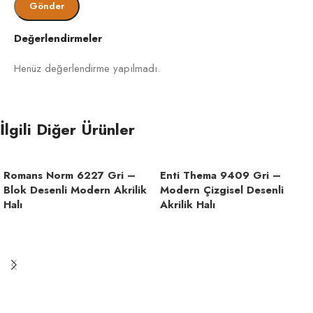
Evde kimyasal kullanılmadan süpürme ve nemli
bezle hafif silme yapılır. Hav yönünde çalışmak
İskandi
halıyı korur.
Değerlendirmeler
Ha
Geomet
TARZ
Lekeler tazeyken temizlenmelidir. İz tekrarlarsa
Henüz değerlendirme yapılmadı.
Desenli Ha
işlem birkaç kez uygulanabilir.
Kesme H
Mobilya izine karşı eşyalar ara ara değiştirilir.
İlgili Diğer Ürünler
Bölge hafifçe taranarak eski formuna getirilir.
Kalı
HAV
12 
YÜKSEKLIĞI
Romans Norm 6227 Gri –
Enti Thema 9409 Gri –
Blok Desenli Modern Akrilik
Modern Çizgisel Desenli
Halı
Akrilik Halı