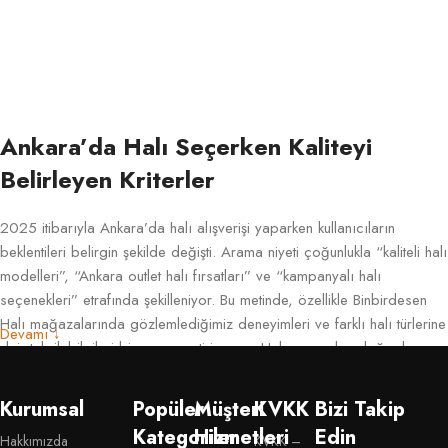
Ankara’da Halı Seçerken Kaliteyi
Belirleyen Kriterler
2025 itibarıyla Ankara’da halı alışverişi yaparken kullanıcıların
beklentileri belirgin şekilde değişti. Arama niyeti çoğunlukla “kaliteli halı
modelleri”, “Ankara outlet halı fırsatları” ve “kampanyalı halı
seçenekleri” etrafında şekilleniyor. Bu metinde, özellikle Binbirdesen
Halı mağazalarında gözlemlediğimiz deneyimleri ve farklı halı türlerine
Devamı ↓
dair teknik bilgileri bir araya getiriyorum. Halı açısından doğru kararı
vermenin, hem bütçe hem de uzun vadeli kullanım açısından ne kadar
önemli olduğunu pratik örneklerle aktarmak istiyorum.
Kurumsal
Popüler
Müşteri
KVKK
Bizi Takip
Kategoriler
Hizmetleri
Edin
İncelediğimizde gördük ki, kullanıcıların büyük bölümü ürünün
Hakkımızda
KVKK –