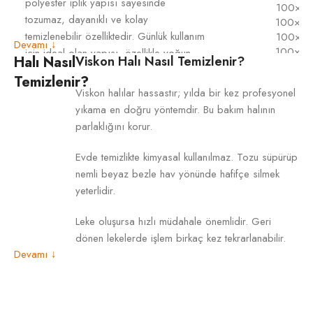
polyester iplik yapısı sayesinde
100×2
tozumaz, dayanıklı ve kolay
100×3
temizlenebilir özelliktedir. Günlük kullanım
100×3
Devamı ↓
100×4
için ideal olan yapısı, özellikle yoğun
Halı Nasıl
Viskon Halı Nasıl Temizlenir?
100×4
ÜRÜN
kullanılan alanlarda büyük avantaj sağlar.
Temizlenir?
100×5
ÖLÇÜSÜ
Pamuk tabanı, örgü saçak detayları ve
Viskon halılar hassastır; yılda bir kez profesyonel
120×1
1.700 gr ağırlığı ile dengeli ve uzun
yıkama en doğru yöntemdir. Bu bakım halının
120×2
ömürlü bir kullanım sunar. En çok satan
120×2
parlaklığını korur.
modern serilerden biri olan Step 2202,
120×3
pratikliği ve şıklığı bir arada arayan
120×3
Evde temizlikte kimyasal kullanılmaz. Tozu süpürüp
120×4
kullanıcılar için doğru tercihtir.
nemli beyaz bezle hav yönünde hafifçe silmek
120×4
yeterlidir.
120×5
160×2
Leke oluşursa hızlı müdahale önemlidir. Geri
160×2
dönen lekelerde işlem birkaç kez tekrarlanabilir.
160×2
Devamı ↓
160×3
Mobilya izine karşı eşyalar ara ara yer
200×2
değiştirmelidir. Değişen bölge hafifçe taranarak
200×2
düzeltilir.