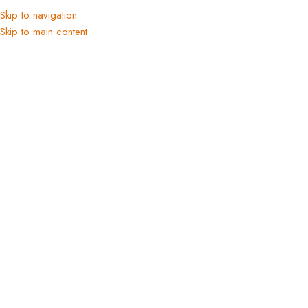
Skip to navigation
Skip to main content
Ana Sayfa
/
Tüm Ürünler
/
Koleksiyonlar
Click to enlarge
Dekorenti Step 2202 Gri Oval – Baklava
Dilimli Yumuşak Tozumaz Halı