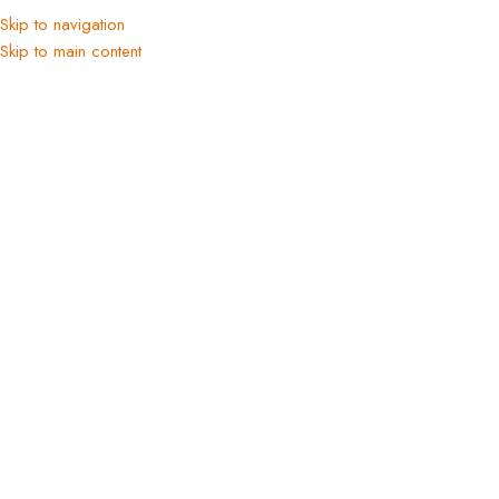
Skip to navigation
Ana Sayfa
/
Tüm Ürünler
/
Koleksiyonlar
Skip to main content