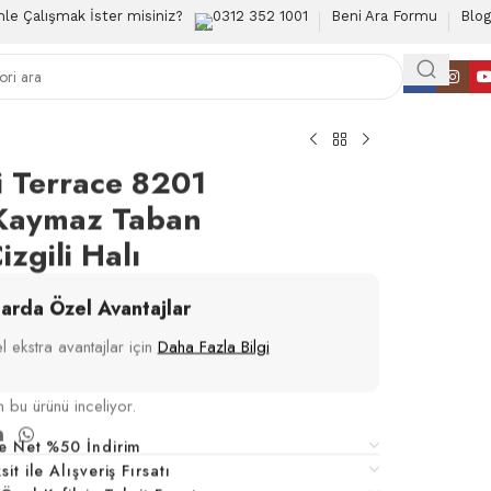
mle Çalışmak İster misiniz?
0312 352 1001
Beni Ara Formu
Blog
i Terrace 8201
Kaymaz Taban
zgili Halı
larda Özel Avantajlar
 ekstra avantajlar için
Daha Fazla Bilgi
n bu ürünü inceliyor.
e Net %50 İndirim
t ile Alışveriş Fırsatı