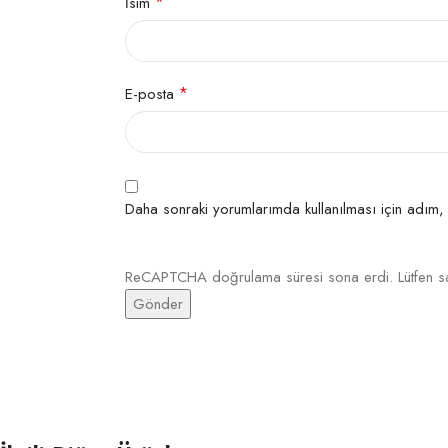
*
İsim
TABAN
*
E-posta
SAÇAK TIPI
Daha sonraki yorumlarımda kullanılması için adım,
Mutfak, Koridor, Balkon, Çalışma 
KULLANIM ALANI
ReCAPTCHA doğrulama süresi sona erdi. Lütfen say
KENAR TIPI
RENK