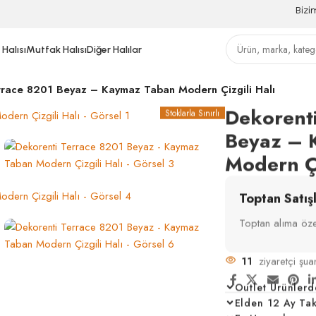
Bizi
Halısı
Mutfak Halısı
Diğer Halılar
rrace 8201 Beyaz – Kaymaz Taban Modern Çizgili Halı
Dekorent
Stoklarla Sınırlı
Beyaz – 
Modern Çi
Toptan Satış
Toptan alıma özel
11
ziyaretçi şua
Outlet Ürünlerd
Elden 12 Ay Taksi