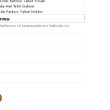
zel Kefilsiz Taksit Fırsatı
nde Net %30 İndirim
ade Farksız Taksit İmkânı
ormu
halılarımız ve kampanyalarımız hakkında sizi