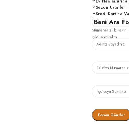
Ev Hanımlarına Ö
Sezon Ürünleri
Kredi Kartına V
Beni Ara F
Numaranızı bırakın, 
bilgilendirelim.