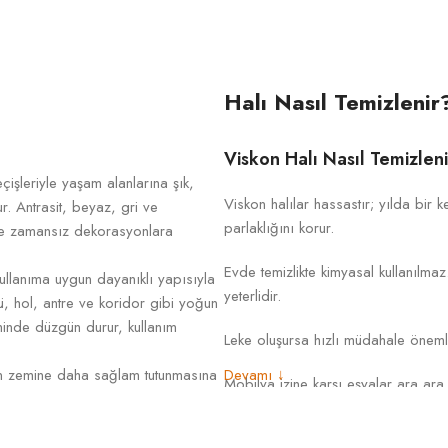
Halı Nasıl Temizlenir
Viskon Halı Nasıl Temizlen
işleriyle yaşam alanlarına şık,
Viskon halılar hassastır; yılda bir
r. Antrasit, beyaz, gri ve
parlaklığını korur.
de zamansız dekorasyonlara
Evde temizlikte kimyasal kullanılm
kullanıma uygun dayanıklı yapısıyla
yeterlidir.
, hol, antre ve koridor gibi yoğun
eminde düzgün durur, kullanım
Leke oluşursa hızlı müdahale önemli
ının zemine daha sağlam tutunmasına
Devamı ↓
Mobilya izine karşı eşyalar ara ara 
 koridor, antre, balkon ve çalışma
r kullanım sağlar. Kaymaz yapısı
Akrilik Halı Nasıl Temizleni