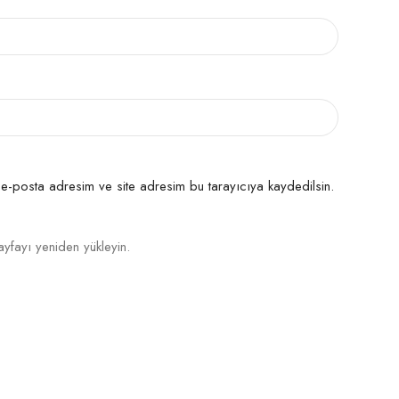
Polip Halı Nasıl Temizlenir
Çizgili Halı
Polip halılar pratik temizlenir; düz
Evde kimyasal kullanılmadan süpürm
korur.
Düz Saçak
Lekeler tazeyken temizlenmelidir. İz 
 e-posta adresim ve site adresim bu tarayıcıya kaydedilsin.
Odası, Oturma Odası, Yatak Odası
Mobilya izine karşı eşyalar ara ara d
fayı yeniden yükleyin.
Overlok
Beyaz