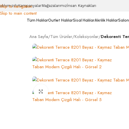
Skip to navigation
akkımızda
Kampanyalar
Mağazalarımız
İnsan Kaynakları
Skip to main content
Tüm Halılar
Outlet Halılar
Sisal Halılar
Akrilik Halılar
Salon 
Ana Sayfa
/
Tüm Ürünler
/
Koleksiyonlar
/
Dekorenti Te
Click to enlarge