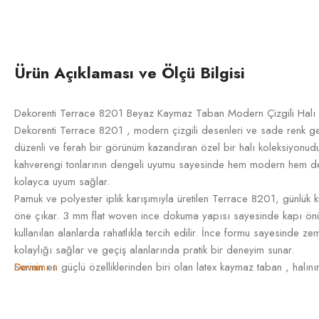
Ürün Açıklaması ve Ölçü Bilgisi
Dekorenti Terrace 8201 Beyaz Kaymaz Taban Modern Çizgili Halı
Dekorenti Terrace 8201 , modern çizgili desenleri ve sade renk geç
düzenli ve ferah bir görünüm kazandıran özel bir halı koleksiyonudu
kahverengi tonlarının dengeli uyumu sayesinde hem modern hem 
kolayca uyum sağlar.
Pamuk ve polyester iplik karışımıyla üretilen Terrace 8201, günlük 
öne çıkar. 3 mm flat woven ince dokuma yapısı sayesinde kapı önü
kullanılan alanlarda rahatlıkla tercih edilir. İnce formu sayesinde z
kolaylığı sağlar ve geçiş alanlarında pratik bir deneyim sunar.
Serinin en güçlü özelliklerinden biri olan latex kaymaz taban , hal
Devamı ↓
yardımcı olur. Dekorenti Terrace 8201, bu sayede özellikle mutfak,
odası gibi hareketin yoğun olduğu alanlarda güvenli ve konforlu bi
sayesinde günlük yaşamda daha rahat ve pratik bir tercih sunar.