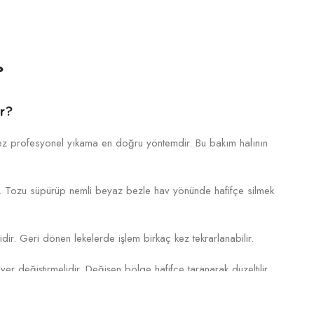
?
ir?
 kez profesyonel yıkama en doğru yöntemdir. Bu bakım halının
az. Tozu süpürüp nemli beyaz bezle hav yönünde hafifçe silmek
dir. Geri dönen lekelerde işlem birkaç kez tekrarlanabilir.
yer değiştirmelidir. Değişen bölge hafifçe taranarak düzeltilir.
r?