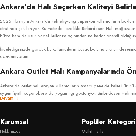
Ankara’da Halı Seçerken Kaliteyi Belirl
2025 itibarıyla Ankara’da halı alışverişi yaparken kullanıcıların beklenti
etrafında şekilleniyor. Bu metinde, özellikle Binbirdesen Halı mağazalar
bütçe hem de uzun vadeli kullanım açısından ne kadar önemli olduğunu 
İncelediğimizde gördük ki, kullanıcıların büyük bölümü ürünün desenind
odaklanıyorum.
Ankara Outlet Halı Kampanyalarında Ön
Ankara’da outlet halı arayan kullanıcıların amacı genelde kaliteli ürünü
uygun fiyatlı seçeneklere de yoğun ilgi gösteriyor. Binbirdesen Halı ma
Devamı ↓
Son yıllarda modern çizgiler ve soft renk temaları kampanya ürünlerind
durumda. Bu renklerin hem minimal hem de klasik tarzlarla uyumlu olma
Kurumsal
Popüler Kategori
Outlet kategorisinde fiyat-performans oranı oldukça önemli. Bir ürünün 
Hakkımızda
Outlet Halılar
indirimli raflara alınıyor. Bu durum, tüketici için avantajlı bir fırsat