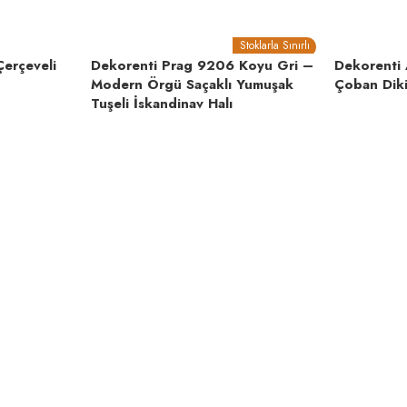
Dikdörtgen
Stoklarla Sınırlı
Çerçeveli
Dekorenti Prag 9206 Koyu Gri –
Dekorenti 
Modern Örgü Saçaklı Yumuşak
Çoban Dikiş
Tuşeli İskandinav Halı
 Robot Süpürgeye Uygun, Saçaklı
ade Halı, Kesme Halı, Çizgili Halı
İnce ( 6 mm – )