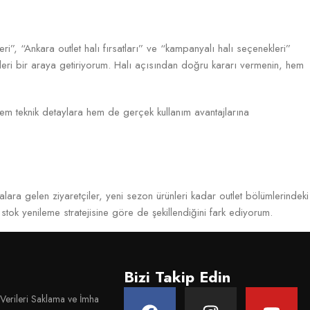
leri”, “Ankara outlet halı fırsatları” ve “kampanyalı halı seçenekleri”
lgileri bir araya getiriyorum. Halı açısından doğru kararı vermenin, hem
hem teknik detaylara hem de gerçek kullanım avantajlarına
lara gelen ziyaretçiler, yeni sezon ürünleri kadar outlet bölümlerindeki
stok yenileme stratejisine göre de şekillendiğini fark ediyorum.
e taş tonları Ankara’daki ev dekorasyonunda belirleyici hale gelmiş
Bizi Takip Edin
or. Bazı modeller, yalnızca sezon geçişi veya seri değişikliği nedeniyle
 Verileri Saklama ve İmha
apısını doğru değerlendirmek.