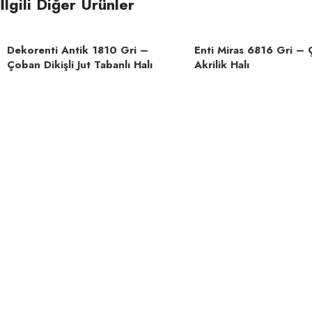
İlgili Diğer Ürünler
ŞEKIL
Dekorenti Antik 1810 Gri –
Enti Miras 6816 Gri – 
Çoban Dikişli Jut Tabanlı Halı
Akrilik Halı
Kaymaz Taban, Tozumaz, Yıkanabilir,
ÖZELLIK
Kilim Halı, Bohem Halı, S
TARZ
HAV YÜKSEKLIĞI