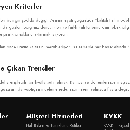
eyen Kriterler
leri belirgin şekilde değişti. Arama niyeti çoğunlukla “kaliteli halı model
ında gözlemlediğimiz deneyimleri ve farklı halı türlerine dair teknik bi
pratik örneklerle aktarmak istiyorum.
en önce üretim kalitesini merak ediyor. Bu sebeple her başlık altında 
e Çıkan Trendler
 daha erişilebilir bir fiyatla satın almak. Kampanya dönemlerinde mağaza
ğazalarında yaptığım incelemelerde, indirimlerin yalnızca fiyata değil, 
e daha fazla öne çıkıyor. Gözlemlerime göre özellikle gri, bej, krem v
sı, kullanıcıya geniş bir dekorasyon özgürlüğü sağlıyor.
ler
Müşteri Hizmetleri
KVKK
uygun fiyatlı olması, üretim kalitesinden ödün verildiği anlamına gelmiy
Halı Bakım ve Temizleme Rehberi
KVKK – Kişisel
a dönüşüyor. Buradaki kritik nokta, modelin üretim standardı ve malzeme y