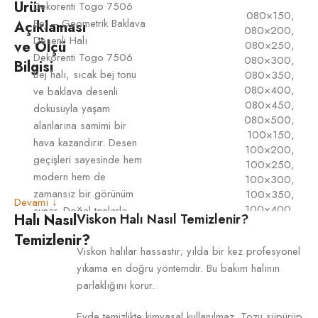
Ürün
Dekorenti Togo 7506
080×150
,
Bej – Geometrik Baklava
Açıklaması
080×200
,
Desenli Halı
ve Ölçü
080×250
,
Dekorenti Togo 7506
080×300
,
Bilgisi
Bej halı, sıcak bej tonu
080×350
,
080×400
,
ve baklava desenli
080×450
,
dokusuyla yaşam
080×500
,
alanlarına samimi bir
100×150
,
hava kazandırır. Desen
100×200
,
geçişleri sayesinde hem
100×250
,
modern hem de
100×300
,
zamansız bir görünüm
100×350
,
Devamı ↓
100×400
,
sunar. Doğal tonlarla
Halı Nasıl
Viskon Halı Nasıl Temizlenir?
100×450
,
ÜRÜN
dekore edilen alanlarda
Temizlenir?
100×500
,
ÖLÇÜSÜ
oldukça uyumlu bir
Viskon halılar hassastır; yılda bir kez profesyonel
120×180
,
tamamlayıcıdır.
yıkama en doğru yöntemdir. Bu bakım halının
120×200
,
Togo 7506, polip
120×250
,
parlaklığını korur.
iplikten üretilen bu
120×300
,
model, 4 mm hav
120×350
,
Evde temizlikte kimyasal kullanılmaz. Tozu süpürüp