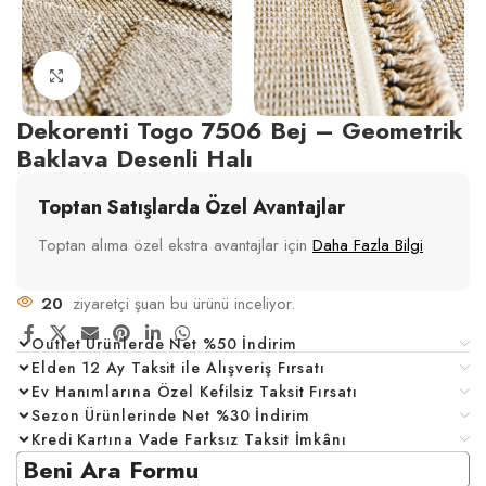
Click to enlarge
Dekorenti Togo 7506 Bej – Geometrik
Baklava Desenli Halı
Toptan Satışlarda Özel Avantajlar
Toptan alıma özel ekstra avantajlar için
Daha Fazla Bilgi
20
ziyaretçi şuan bu ürünü inceliyor.
Outlet Ürünlerde Net %50 İndirim
Elden 12 Ay Taksit ile Alışveriş Fırsatı
Ev Hanımlarına Özel Kefilsiz Taksit Fırsatı
Sezon Ürünlerinde Net %30 İndirim
Kredi Kartına Vade Farksız Taksit İmkânı
Beni Ara Formu