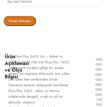
Ürün
Enti Eliza Plus 3405 Gri – Rahat ve
080×1
Modern Akrilik Halı Enti Eliza Plus 3405,
Açıklaması
080×2
rahatlığı ve modern şıklığı bir arada
ve Ölçü
080×2
sunan, üst segment dokusuyla öne çıkan
080×3
Bilgisi
çok satan halı serilerinden biridir.
080×3
080×4
Zamansız tasarım anlayışıyla hazırlanan
080×4
Eliza Plus 3405, salon ve oturma
080×5
odalarında dengeli, sıcak ve şık bir
100×1
atmosfer oluşturur.
100×2