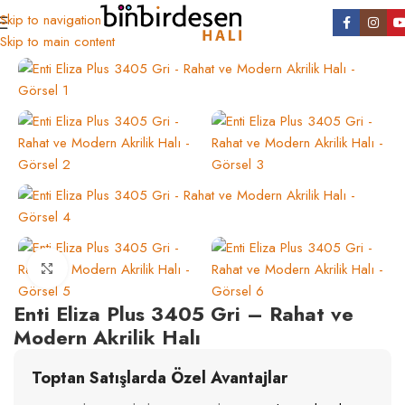
Skip to navigation
Ana Sayfa
/
Tüm Ürünler
/
Koleksiyonlar
Skip to main content
Click to enlarge
Enti Eliza Plus 3405 Gri – Rahat ve
Modern Akrilik Halı
Toptan Satışlarda Özel Avantajlar