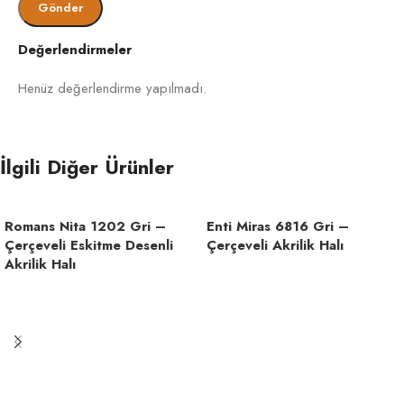
Evde kimyasal kullanılmadan süpürme ve nemli
bezle hafif silme yapılır. Hav yönünde çalışmak
halıyı korur.
Değerlendirmeler
Bohem H
Sade H
TARZ
Lekeler tazeyken temizlenmelidir. İz tekrarlarsa
Henüz değerlendirme yapılmadı.
Kesme 
işlem birkaç kez uygulanabilir.
Mobilya izine karşı eşyalar ara ara değiştirilir.
İlgili Diğer Ürünler
Or
Bölge hafifçe taranarak eski formuna getirilir.
HAV
6
YÜKSEKLIĞI
m
Romans Nita 1202 Gri –
Enti Miras 6816 Gri –
Çerçeveli Eskitme Desenli
Çerçeveli Akrilik Halı
Akrilik Halı