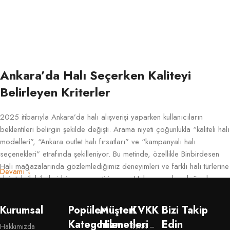
Ankara’da Halı Seçerken Kaliteyi
Belirleyen Kriterler
2025 itibarıyla Ankara’da halı alışverişi yaparken kullanıcıların
beklentileri belirgin şekilde değişti. Arama niyeti çoğunlukla “kaliteli halı
modelleri”, “Ankara outlet halı fırsatları” ve “kampanyalı halı
seçenekleri” etrafında şekilleniyor. Bu metinde, özellikle Binbirdesen
Halı mağazalarında gözlemlediğimiz deneyimleri ve farklı halı türlerine
Devamı ↓
dair teknik bilgileri bir araya getiriyorum. Halı açısından doğru kararı
vermenin, hem bütçe hem de uzun vadeli kullanım açısından ne kadar
önemli olduğunu pratik örneklerle aktarmak istiyorum.
Kurumsal
Popüler
Müşteri
KVKK
Bizi Takip
Kategoriler
Hizmetleri
Edin
İncelediğimizde gördük ki, kullanıcıların büyük bölümü ürünün
Hakkımızda
KVKK –