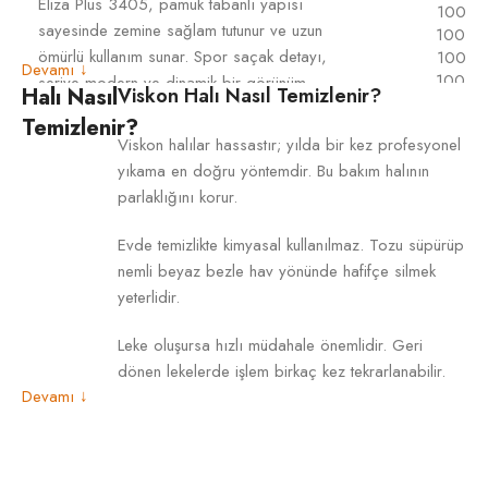
Eliza Plus 3405, pamuk tabanlı yapısı
100×2
sayesinde zemine sağlam tutunur ve uzun
100×3
ömürlü kullanım sunar. Spor saçak detayı,
100×3
Devamı ↓
100×4
seriye modern ve dinamik bir görünüm
Halı Nasıl
Viskon Halı Nasıl Temizlenir?
100×4
ÜRÜN
kazandırırken, akrilik iplikten üretilmiş
Temizlenir?
100×5
ÖLÇÜSÜ
dokusu yumuşak, tok ve kaliteli bir his
Viskon halılar hassastır; yılda bir kez profesyonel
120×
verir. 10 mm hav yüksekliği ile dolgun ve
yıkama en doğru yöntemdir. Bu bakım halının
120×2
konforlu bir kullanım sunan Eliza Plus
120×2
parlaklığını korur.
3405, güçlü ve premium bir duruş
120×3
sergiler. Eliza Plus 3405;Günlük kullanıma
120×3
Evde temizlikte kimyasal kullanılmaz. Tozu süpürüp
120×4
uygun, kolay temizlenebilir ve formunu
nemli beyaz bezle hav yönünde hafifçe silmek
120×4
uzun süre koruyan dokuması sayesinde
yeterlidir.
120×5
yalnızca salon ve oturma odalarında
160×2
değil; koridor, antre ve mutfak gibi yoğun
Leke oluşursa hızlı müdahale önemlidir. Geri
160×2
kullanılan alanlarda da güvenle tercih
dönen lekelerde işlem birkaç kez tekrarlanabilir.
160×2
Devamı ↓
edilebilir. Birden fazla renk ve desen
160×3
Mobilya izine karşı eşyalar ara ara yer
seçeneği sunan Enti Eliza Plus 3405;
200×2
değiştirmelidir. Değişen bölge hafifçe taranarak
200×
rahatlığı, modern çizgileri ve kaliteli
düzeltilir.
dokusuyla yaşam alanlarında hem estetik