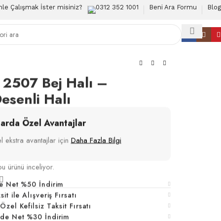
mle Çalışmak İster misiniz?
0312 352 1001
Beni Ara Formu
Blog
 2507 Bej Halı –
esenli Halı
larda Özel Avantajlar
 ekstra avantajlar için
Daha Fazla Bilgi
bu ürünü inceliyor.
e Net %50 İndirim
t ile Alışveriş Fırsatı
zel Kefilsiz Taksit Fırsatı
nde Net %30 İndirim