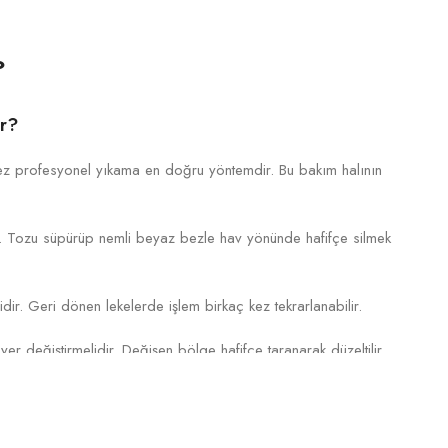
?
ir?
 kez profesyonel yıkama en doğru yöntemdir. Bu bakım halının
az. Tozu süpürüp nemli beyaz bezle hav yönünde hafifçe silmek
dir. Geri dönen lekelerde işlem birkaç kez tekrarlanabilir.
yer değiştirmelidir. Değişen bölge hafifçe taranarak düzeltilir.
r?
yonelce temizlendiğinde uzun ömürlü olur. Bu işlem halının diri