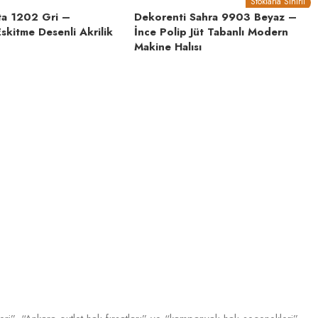
Stoklarla Sınırlı
ta 1202 Gri –
Dekorenti Sahra 9903 Beyaz –
Eskitme Desenli Akrilik
İnce Polip Jüt Tabanlı Modern
Makine Halısı