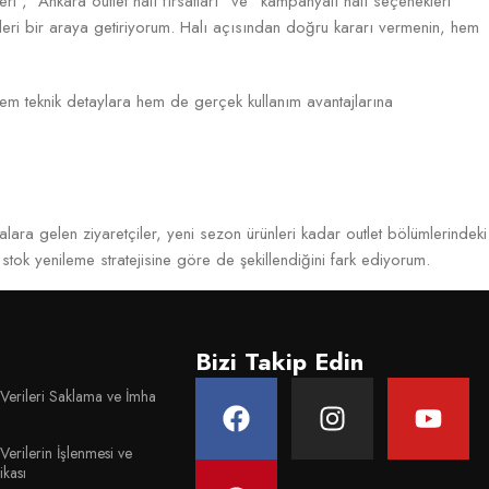
leri”, “Ankara outlet halı fırsatları” ve “kampanyalı halı seçenekleri”
lgileri bir araya getiriyorum. Halı açısından doğru kararı vermenin, hem
hem teknik detaylara hem de gerçek kullanım avantajlarına
lara gelen ziyaretçiler, yeni sezon ürünleri kadar outlet bölümlerindeki
stok yenileme stratejisine göre de şekillendiğini fark ediyorum.
e taş tonları Ankara’daki ev dekorasyonunda belirleyici hale gelmiş
Bizi Takip Edin
or. Bazı modeller, yalnızca sezon geçişi veya seri değişikliği nedeniyle
 Verileri Saklama ve İmha
apısını doğru değerlendirmek.
Verilerin İşlenmesi ve
ikası