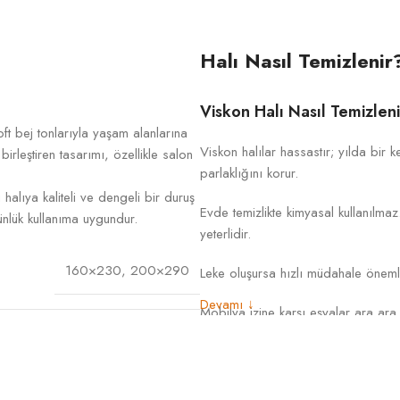
Halı Nasıl Temizlenir
Viskon Halı Nasıl Temizlen
t bej tonlarıyla yaşam alanlarına
Viskon halılar hassastır; yılda bir
irleştiren tasarımı, özellikle salon
parlaklığını korur.
 halıya kaliteli ve dengeli bir duruş
Evde temizlikte kimyasal kullanılm
nlük kullanıma uygundur.
yeterlidir.
160×230
,
200×290
Leke oluşursa hızlı müdahale önemli
Devamı ↓
Mobilya izine karşı eşyalar ara ara 
Akrilik
Akrilik Halı Nasıl Temizleni
Akrilik halılar yılda bir kez profes