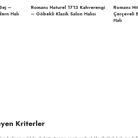
Bej –
Romans Naturel 1713 Kahverengi
Romans Ni
ern Halı
– Göbekli Klasik Salon Halısı
Çerçeveli 
Halı
eyen Kriterler