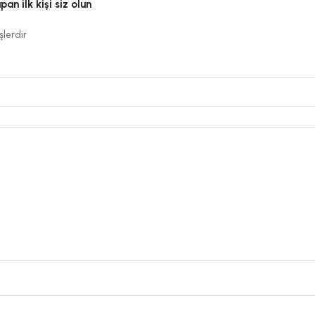
an ilk kişi siz olun
Polip halılar pratik temizlenir; düz
şlerdir
Evde kimyasal kullanılmadan süpürm
korur.
Lekeler tazeyken temizlenmelidir. İz 
Mobilya izine karşı eşyalar ara ara d