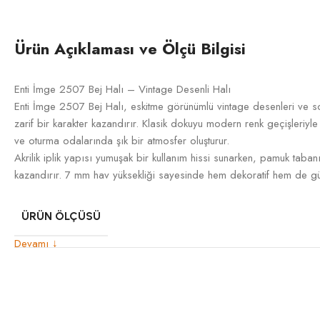
Ürün Açıklaması ve Ölçü Bilgisi
Enti İmge 2507 Bej Halı – Vintage Desenli Halı
Enti İmge 2507 Bej Halı, eskitme görünümlü vintage desenleri ve sof
zarif bir karakter kazandırır. Klasik dokuyu modern renk geçişleriyle b
ve oturma odalarında şık bir atmosfer oluşturur.
Akrilik iplik yapısı yumuşak bir kullanım hissi sunarken, pamuk tabanı
kazandırır. 7 mm hav yüksekliği sayesinde hem dekoratif hem de gü
ÜRÜN ÖLÇÜSÜ
Devamı ↓
İPLIK TÜRÜ