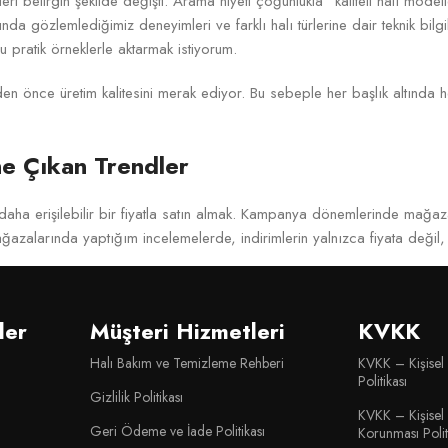
leri belirgin şekilde değişti. Arama niyeti çoğunlukla “kaliteli halı model
ında gözlemlediğimiz deneyimleri ve farklı halı türlerine dair teknik bi
pratik örneklerle aktarmak istiyorum.
en önce üretim kalitesini merak ediyor. Bu sebeple her başlık altında 
e Çıkan Trendler
 daha erişilebilir bir fiyatla satın almak. Kampanya dönemlerinde mağaza
ğazalarında yaptığım incelemelerde, indirimlerin yalnızca fiyata değil, 
e daha fazla öne çıkıyor. Gözlemlerime göre özellikle gri, bej, krem v
sı, kullanıcıya geniş bir dekorasyon özgürlüğü sağlıyor.
ler
Müşteri Hizmetleri
KVKK
uygun fiyatlı olması, üretim kalitesinden ödün verildiği anlamına gelmiy
Halı Bakım ve Temizleme Rehberi
KVKK – Kişisel
a dönüşüyor. Buradaki kritik nokta, modelin üretim standardı ve malzeme y
Politikası
Gizlilik Politikası
Alanına Göre Değerlendirilmesi
KVKK – Kişisel 
Geri Ödeme ve İade Politikası
Korunması Polit