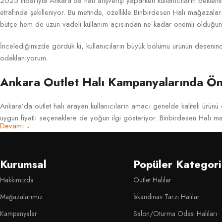
2025 itibarıyla Ankara’da halı alışverişi yaparken kullanıcıların beklenti
etrafında şekilleniyor. Bu metinde, özellikle Binbirdesen Halı mağazalar
bütçe hem de uzun vadeli kullanım açısından ne kadar önemli olduğunu 
İncelediğimizde gördük ki, kullanıcıların büyük bölümü ürünün desenind
odaklanıyorum.
Ankara Outlet Halı Kampanyalarında Ön
Ankara’da outlet halı arayan kullanıcıların amacı genelde kaliteli ürünü
uygun fiyatlı seçeneklere de yoğun ilgi gösteriyor. Binbirdesen Halı ma
Devamı ↓
Son yıllarda modern çizgiler ve soft renk temaları kampanya ürünlerind
durumda. Bu renklerin hem minimal hem de klasik tarzlarla uyumlu olma
Kurumsal
Popüler Kategori
Outlet kategorisinde fiyat-performans oranı oldukça önemli. Bir ürünün 
Hakkımızda
Outlet Halılar
indirimli raflara alınıyor. Bu durum, tüketici için avantajlı bir fırsat
Mağazalarımız
İskandinav Tarzı Halılar
Satın Alma Öncesinde Halının Kullanım 
Kampanyalar
Salon/Oturma Odası Halıları