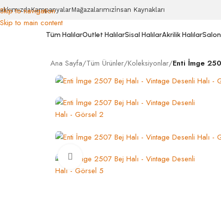
Skip to navigation
akkımızda
Kampanyalar
Mağazalarımız
İnsan Kaynakları
Skip to main content
Tüm Halılar
Outlet Halılar
Sisal Halılar
Akrilik Halılar
Salon 
Ana Sayfa
/
Tüm Ürünler
/
Koleksiyonlar
/
Enti İmge 250
Click to enlarge