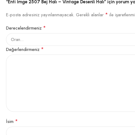
“Enti İmge 2507 Bej Halı – Vintage Desenli Halı” için yorum yap
*
E-posta adresiniz yayınlanmayacak.
Gerekli alanlar
ile işaretlenmi
*
Derecelendirmeniz
*
Değerlendirmeniz
*
İsim