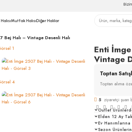
Bizi
Halısı
Mutfak Halısı
Diğer Halılar
7 Bej Halı – Vintage Desenli Halı
Enti İmge
Vintage D
Toptan Satış
Toptan alıma özel
5
ziyaretçi şuan 
Outlet Ürünlerd
Elden 12 Ay Taksi
Ev Hanımlarına Ö
Sezon Ürünleri