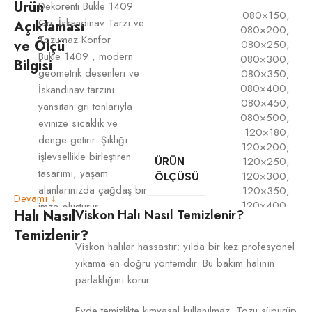
Ürün
Dekorenti Bukle 1409
080×150
,
Gri: İskandinav Tarzı ve
Açıklaması
080×200
,
Tozumaz Konfor
ve Ölçü
080×250
,
Bukle 1409 , modern
080×300
,
Bilgisi
geometrik desenleri ve
080×350
,
080×400
,
İskandinav tarzını
080×450
,
yansıtan gri tonlarıyla
080×500
,
evinize sıcaklık ve
120×180
,
denge getirir. Şıklığı
120×200
,
işlevsellikle birleştiren
120×250
,
ÜRÜN
tasarımı, yaşam
120×300
,
ÖLÇÜSÜ
alanlarınızda çağdaş bir
120×350
,
Devamı ↓
120×400
,
imza oluşturur.
Halı Nasıl
Viskon Halı Nasıl Temizlenir?
120×450
,
Tozumaz Polip İplik:
Temizlenir?
120×500
,
Toz tutmayan özel
Viskon halılar hassastır; yılda bir kez profesyonel
160×200
,
yapısı sayesinde hem
yıkama en doğru yöntemdir. Bu bakım halının
160×230
,
hijyenik hem de
160×250
,
parlaklığını korur.
zahmetsiz bir kullanım
160×300
,
sunar.
200×250
,
Evde temizlikte kimyasal kullanılmaz. Tozu süpürüp