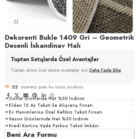
Click to enlarge
Dekorenti Bukle 1409 Gri – Geometrik
Desenli İskandinav Halı
Toptan Satışlarda Özel Avantajlar
Toptan alıma özel ekstra avantajlar için
Daha Fazla Bilgi
22
ziyaretçi şuan bu ürünü inceliyor.
Outlet Ürünlerde Net %50 İndirim
Elden 12 Ay Taksit ile Alışveriş Fırsatı
Ev Hanımlarına Özel Kefilsiz Taksit Fırsatı
Sezon Ürünlerinde Net %30 İndirim
Kredi Kartına Vade Farksız Taksit İmkânı
Beni Ara Formu