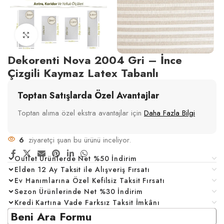
Click to enlarge
Dekorenti Nova 2004 Gri – İnce
Çizgili Kaymaz Latex Tabanlı
Toptan Satışlarda Özel Avantajlar
Toptan alıma özel ekstra avantajlar için
Daha Fazla Bilgi
6
ziyaretçi şuan bu ürünü inceliyor.
Outlet Ürünlerde Net %50 İndirim
Elden 12 Ay Taksit ile Alışveriş Fırsatı
Ev Hanımlarına Özel Kefilsiz Taksit Fırsatı
Sezon Ürünlerinde Net %30 İndirim
Kredi Kartına Vade Farksız Taksit İmkânı
Beni Ara Formu