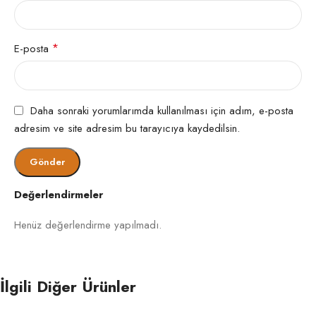
değiştirmelidir. Bölge hav yönünde hafifçe
düzeltilir.
*
E-posta
Polip Halı Nasıl Temizlenir?
HAV
YÜKSEKLIĞI
Polip halılar pratik temizlenir; düzenli bakım
ömrünü uzatır. Yılda bir profesyonel yıkama
Daha sonraki yorumlarımda kullanılması için adım, e-posta
önerilir.
adresim ve site adresim bu tarayıcıya kaydedilsin.
Evde kimyasal kullanılmadan süpürme ve nemli
bezle hafif silme yapılır. Hav yönünde çalışmak
halıyı korur.
Değerlendirmeler
Lekeler tazeyken temizlenmelidir. İz tekrarlarsa
Henüz değerlendirme yapılmadı.
işlem birkaç kez uygulanabilir.
Mobilya izine karşı eşyalar ara ara değiştirilir.
İlgili Diğer Ürünler
Bölge hafifçe taranarak eski formuna getirilir.