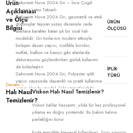
Ürün
Dekorenti Nova 2004 Gri – İnce Çizgili
Kaymaz Latex Tabanlı
Açıklaması
Dekorenti Nova 2004 Gri, geometrik ve etnik
ve Ölçü
ÜRÜN
dokunuşlar taşıyan yüzey deseniyle sade
Bilgisi
ÖLÇÜSÜ
alanlara karakter katan şık bir sisal halı
modelidir. Gri tonlarının modern etkisiyle
birleşen desen yapısı, özellikle koridor,
mutfak, balkon ve banyo gibi alanlarda
dekorasyonu güçlendirirken günlük kullanımı
da kolaylaştırır.
İPLIK
Dekorenti Nova 2004 Gri, Polyester iplik
TÜRÜ
yapısı sayesinde dayanıklı ve pratik kullanıma
Devamı ↓
uygun olan bu model, kolay temizlenebilir
Halı Nasıl
Viskon Halı Nasıl Temizlenir?
yüzeyi ile günlük yaşamda rahatlık sağlar.
Temizlenir?
Piyasada leke tutmaz halı olarak bilinen yapısı
Viskon halılar hassastır; yılda bir kez profesyonel
TABAN
sayesinde yoğun kullanılan alanlarda tercih
yıkama en doğru yöntemdir. Bu bakım halının
sebebidir. 3 mm ince yapısı , kapı altlarında
parlaklığını korur.
rahat kullanım sunarken; latex kaymaz tabanı
zeminde daha güvenli ve dengeli bir kullanım
Evde temizlikte kimyasal kullanılmaz. Tozu süpürüp