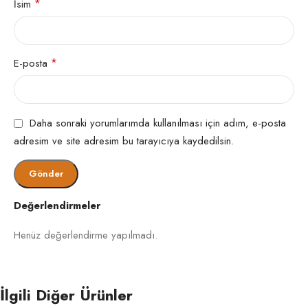
*
İsim
Mobilya izlerini önlemek için eşyalar yer
değiştirmelidir. Bölge hav yönünde hafifçe
düzeltilir.
*
E-posta
Polip Halı Nasıl Temizlenir?
Polip halılar pratik temizlenir; düzenli bakım
ömrünü uzatır. Yılda bir profesyonel yıkama
Daha sonraki yorumlarımda kullanılması için adım, e-posta
önerilir.
adresim ve site adresim bu tarayıcıya kaydedilsin.
Evde kimyasal kullanılmadan süpürme ve nemli
bezle hafif silme yapılır. Hav yönünde çalışmak
halıyı korur.
Değerlendirmeler
Lekeler tazeyken temizlenmelidir. İz tekrarlarsa
Henüz değerlendirme yapılmadı.
işlem birkaç kez uygulanabilir.
Mobilya izine karşı eşyalar ara ara değiştirilir.
İlgili Diğer Ürünler
Bölge hafifçe taranarak eski formuna getirilir.