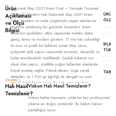
Ürün
Dekorenti Step 2201 Krem Oval – Yumuşak Tozumaz
Dayanıklı Modern Halı Dekorenti Step 2201 Krem
ÜRÜN
Açıklaması
ÖLÇÜ
Oval, modern ve sade çizgileriyle yaşam alanlarına
ve Ölçü
ferah ve yenilenmiş bir görünüm kazandırır. Krem
Bilgisi
tonlarının aydınlatıcı etkisi sayesinde mekânı daha
geniş, temiz ve modern gösterir. 17 mm hav yüksekliği
İPLIK
ile ince ve pratik bir kullanım sunan Step serisi,
TÜRÜ
polyester iplik yapısı sayesinde tozumaz, dayanıklı ve
kolay temizlenebilir özelliktedir. Günlük kullanım için
ideal olan yapısı, özellikle yoğun kullanılan alanlarda
büyük avantaj sağlar. Pamuk tabanı, örgü saçak
TABA
detayları ve 1.700 gr ağırlığı ile dengeli ve uzun
Devamı ↓
ömürlü bir kullanım sunar. En çok satan modern
Halı Nasıl
Viskon Halı Nasıl Temizlenir?
serilerden biri olan Step 2201, pratikliği ve şıklığı bir
Temizlenir?
SAÇA
arada arayan kullanıcılar için doğru tercihtir.
Viskon halılar hassastır; yılda bir kez profesyonel
TIPI
yıkama en doğru yöntemdir. Bu bakım halının
parlaklığını korur.