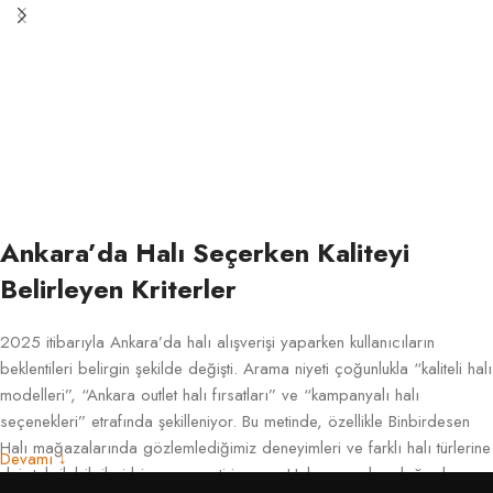
Ankara’da Halı Seçerken Kaliteyi
Belirleyen Kriterler
2025 itibarıyla Ankara’da halı alışverişi yaparken kullanıcıların
beklentileri belirgin şekilde değişti. Arama niyeti çoğunlukla “kaliteli halı
modelleri”, “Ankara outlet halı fırsatları” ve “kampanyalı halı
seçenekleri” etrafında şekilleniyor. Bu metinde, özellikle Binbirdesen
Halı mağazalarında gözlemlediğimiz deneyimleri ve farklı halı türlerine
Devamı ↓
dair teknik bilgileri bir araya getiriyorum. Halı açısından doğru kararı