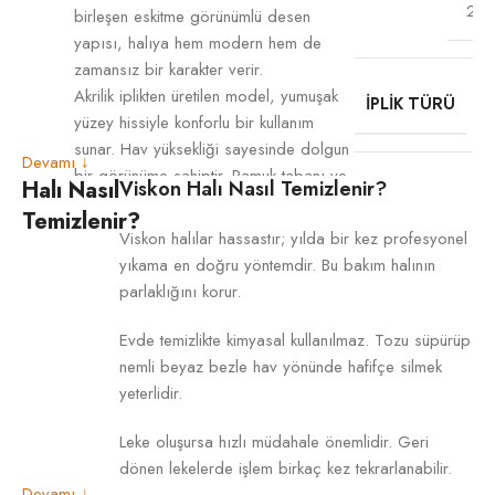
20
birleşen eskitme görünümlü desen
yapısı, halıya hem modern hem de
zamansız bir karakter verir.
Akrilik iplikten üretilen model, yumuşak
İPLIK TÜRÜ
yüzey hissiyle konforlu bir kullanım
sunar. Hav yüksekliği sayesinde dolgun
Devamı ↓
bir görünüme sahiptir. Pamuk tabanı ve
Halı Nasıl
Viskon Halı Nasıl Temizlenir?
TABAN
düz saçak detayı, halının kullanım ve
Temizlenir?
dekorasyon açısından dengeli bir
Viskon halılar hassastır; yılda bir kez profesyonel
yapıda olmasını sağlar.
yıkama en doğru yöntemdir. Bu bakım halının
Salon, oturma odası, yatak odası,
parlaklığını korur.
SAÇAK
antre ve koridor gibi alanlarda
TIPI
kullanılabilir. Romans Nita 1207,
Evde temizlikte kimyasal kullanılmaz. Tozu süpürüp
özellikle gri, beyaz, krem ve antrasit
nemli beyaz bezle hav yönünde hafifçe silmek
tonların hâkim olduğu dekorasyonlarda
yeterlidir.
uyumlu ve modern bir görünüm
oluşturur.
Leke oluşursa hızlı müdahale önemlidir. Geri
dönen lekelerde işlem birkaç kez tekrarlanabilir.
KULLANIM
Devamı ↓