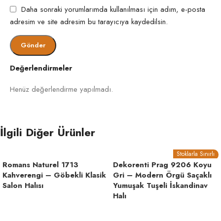
ömrünü uzatır. Yılda bir profesyonel yıkama
Daha sonraki yorumlarımda kullanılması için adım, e-posta
önerilir.
adresim ve site adresim bu tarayıcıya kaydedilsin.
Evde kimyasal kullanılmadan süpürme ve nemli
bezle hafif silme yapılır. Hav yönünde çalışmak
halıyı korur.
Değerlendirmeler
Lekeler tazeyken temizlenmelidir. İz tekrarlarsa
Henüz değerlendirme yapılmadı.
işlem birkaç kez uygulanabilir.
Mobilya izine karşı eşyalar ara ara değiştirilir.
İlgili Diğer Ürünler
Bölge hafifçe taranarak eski formuna getirilir.
Stoklarla Sınırlı
Romans Naturel 1713
Dekorenti Prag 9206 Koyu
Kahverengi – Göbekli Klasik
Gri – Modern Örgü Saçaklı
Salon Halısı
Yumuşak Tuşeli İskandinav
Halı