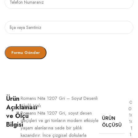
Ürün
Romans Nita 1207 Gri – Soyut Desenli
080
Akrilik Halı
Açıklaması
080
Romans Nita 1207 Gri, soyut desen
ve Ölçü
100
ÜRÜN
geçişleri ve gri tonların modern etkisiyle
100
Bilgisi
ÖLÇÜSÜ
yaşam alanlarına sade bir şıklık
12
160
kazandırır. İnce çizgisel dokularla